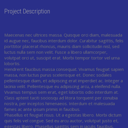
Project Description
Maecenas nec ultrices massa. Quisque orci diam, malesuada
id augue nec, faucibus interdum dolor. Curabitur sagittis, felis
porttitor placerat rhoncus, mauris diam sollicitudin nisl, sed
luctus nulla sem non velit. Fusce a libero ullamcorper,
volutpat orci ut, suscipit erat. Morbi tempor tortor vel urna
lobortis.
Hendrerit faucibus massa consequat. Vivamus feugiat sapien
massa, non luctus purus scelerisque et. Donec sodales
pellentesque diam, et adipiscing erat imperdiet ac. Integer a
lacinia velit. Pellentesque eu adipiscing arcu, a eleifend nulla.
Vivamus tempus sem erat, eget lobortis odio interdum at.
Class aptent taciti sociosqu ad litora torquent per conubia
nostra, per inceptos himenaeos. Interdum et malesuada
fames ac ante ipsum primis in faucibus.
Phasellus et feugiat risus. Ut a egestas libero. Morbi dictum
quis felis vel congue. Sed eu arcu auctor, volutpat justo et,
egestas libero. Phasellus sagittis sem in iaculis faucibus.